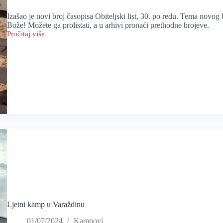
Izašao je novi broj časopisa Obiteljski list, 30. po redu. Tema novog b
Bože! Možete ga prolistati, a u arhivi pronaći prethodne brojeve.
Pročitaj više
Obiteljski
list
br.
30
Ljetni kamp u Varaždinu
01/07/2024
Kampovi