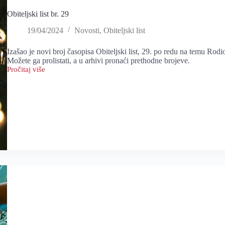
Obiteljski list br. 29
19/04/2024
Novosti
,
Obiteljski list
Izašao je novi broj časopisa Obiteljski list, 29. po redu na temu Rodio
Možete ga prolistati, a u arhivi pronaći prethodne brojeve.
Pročitaj više
Obiteljski
list
br.
29