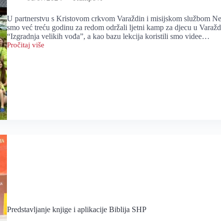
U partnerstvu s Kristovom crkvom Varaždin i misijskom službom Next
smo već treću godinu za redom održali ljetni kamp za djecu u Varaž
“Izgradnja velikih vođa”, a kao bazu lekcija koristili smo videe…
Pročitaj više
Ljetni
kamp
u
Varaždinu
Predstavljanje knjige i aplikacije Biblija SHP