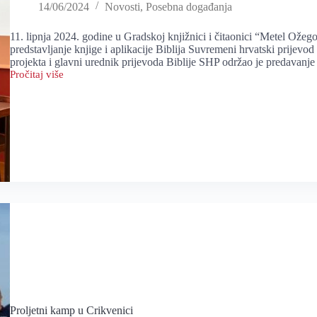
14/06/2024
Novosti
,
Posebna događanja
11. lipnja 2024. godine u Gradskoj knjižnici i čitaonici “Metel Ožeg
predstavljanje knjige i aplikacije Biblija Suvremeni hrvatski prijev
projekta i glavni urednik prijevoda Biblije SHP održao je predavan
Pročitaj više
Predstavljanje
knjige
i
aplikacije
Biblija
SHP
Proljetni kamp u Crikvenici