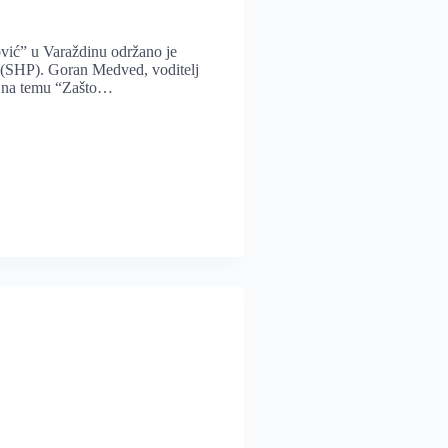
ović” u Varaždinu održano je
od (SHP). Goran Medved, voditelj
je na temu “Zašto…