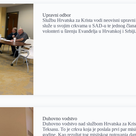
Upravni odbor
Službu Hrvatska za Krista vodi neovisni upravni 
služe u svojim crkvama u SAD-u te jednog člana
volonteri u širenju Evanđelja u Hrvatskoj i Srbiji
Duhovno vodstvo​
Duhovno vodstvo nad službom Hrvatska za Krist
Teksasu. To je crkva koja je poslala prvi par mis
godine. Kao rezultat tog misijskog putovanja da