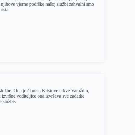
g njihove vjerne podrške našoj službi zahvalni smo
rista
 službe. Ona je članica Kristove crkve Varaždin,
 izvršne voditeljice ona izvršava sve zadatke
e službe.