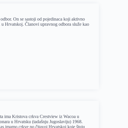
odbor. On se sastoji od pojedinaca koji aktivno
 u Hrvatskoj. Članovi upravnog odbora služe kao
.
a ima Kristova crkva Crestview iz Wacoa u
ionara u Hrvatsku (tadašnju Jugoslaviju) 1968.
nas imamo crkve po čitavoj Hrvatskoj koje štuju