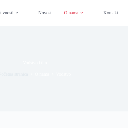
tivnosti
Novosti
O nama
Kontakt
Vodstvo i tim
Početna stranica
O nama
Vodstvo