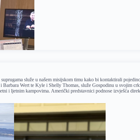
uprugama služe u našem misijskom timu kako bi kontaktirali pojedince, c
 i Barbara Wert te Kyle i Shelly Thomas, služe Gospodinu u svojim crk
oljetni i ljetnim kampovima. Američki predstavnici podnose izvješća di