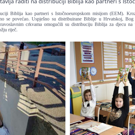
tavlja raditi na distribuciji Biblija kao partneri s I
ribuciji Biblija kao partneri s Istočnoeuropskom misijom (EEM). Kr
atno se povećao. Uspješno su distribuirane Biblije u Hrvatskoj, Bog
ravoslavnim crkvama omogućili su distribuciju Biblija za djecu na
žju riječ.