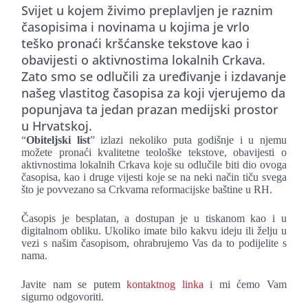
Svijet u kojem živimo preplavljen je raznim
časopisima i novinama u kojima je vrlo
teško pronaći kršćanske tekstove kao i
obavijesti o aktivnostima lokalnih Crkava.
Zato smo se odlučili za uređivanje i izdavanje
našeg vlastitog časopisa za koji vjerujemo da
popunjava ta jedan prazan medijski prostor
u Hrvatskoj.
“
Obiteljski list
” izlazi nekoliko puta godišnje i u njemu
možete pronaći kvalitetne teološke tekstove, obavijesti o
aktivnostima lokalnih Crkava koje su odlučile biti dio ovoga
časopisa, kao i druge vijesti koje se na neki način tiču svega
što je povvezano sa Crkvama reformacijske baštine u RH.
Časopis je besplatan, a dostupan je u tiskanom kao i u
digitalnom obliku. Ukoliko imate bilo kakvu ideju ili želju u
vezi s našim časopisom, ohrabrujemo Vas da to podijelite s
nama.
Javite nam se putem
kontaktnog linka
i mi ćemo Vam
sigurno odgovoriti.