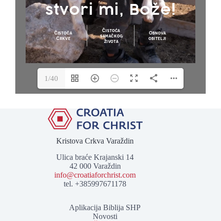
1/40
Kristova Crkva Varaždin
Ulica braće Krajanski 14
42 000 Varaždin
info@croatiaforchrist.com
tel. +385997671178
Aplikacija Biblija SHP
Novosti